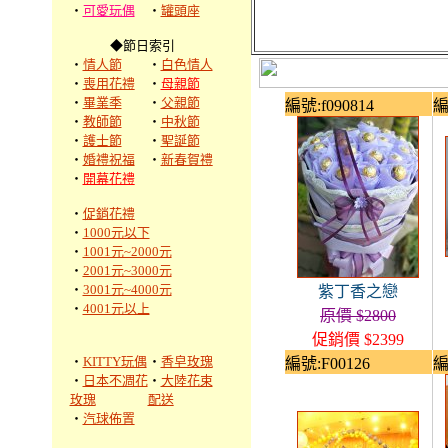
‧
可愛玩偶
‧
罐頭座
◆節日索引
‧
情人節
‧
白色情人
‧
喪用花禮
‧
母親節
‧
畢業季
‧
父親節
編號:f090814
編
‧
教師節
‧
中秋節
‧
護士節
‧
聖誕節
‧
婚禮祝福
‧
新春賀禮
‧
開幕花禮
‧
促銷花禮
‧
1000元以下
‧
1001元~2000元
‧
2001元~3000元
‧
3001元~4000元
紫丁香之戀
‧
4001元以上
原價 $2800
促銷價 $2399
‧
KITTY玩偶
‧
香皂玫瑰
編號:F00126
編
‧
日本不凋花
‧
大陸花束
玫瑰
配送
‧
汽球佈置