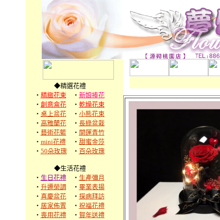
◆精選花禮
‧
精緻花束
‧
新娘捧花
‧
創意盒花
‧
乾燥花束
‧
桌上盆花
‧
小熊花束
‧
高雅蘭花
‧
長綠盆栽
‧
藝術花籃
‧
開運青竹
‧
mini花禮
‧
甜蜜金莎
‧
50朵玫瑰
‧
百朵玫瑰
◆生活花禮
‧
生日花禮
‧
生產彌月
‧
升遷榮調
‧
畢業表揚
‧
喜慶盆花
‧
探病拜訪
‧
居家佈置
‧
祝福花禮
‧
喪用花禮
‧
賀年送禮