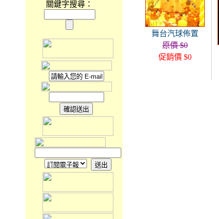
關鍵字搜尋：
舞台汽球佈置
原價 $0
促銷價 $0