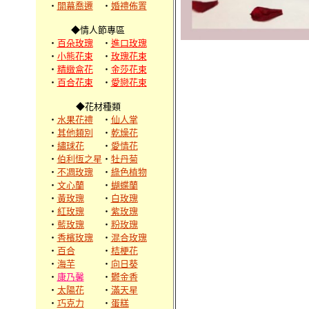
‧
開幕喬遷
‧
婚禮佈置
◆情人節專區
‧
百朵玫瑰
‧
進口玫瑰
‧
小熊花束
‧
玫瑰花束
‧
精緻盒花
‧
金莎花束
‧
百合花束
‧
愛戀花束
◆花材種類
‧
水果花禮
‧
仙人掌
‧
其他類別
‧
乾燥花
‧
繡球花
‧
愛情花
‧
伯利恆之星
‧
牡丹菊
‧
不凋玫瑰
‧
綠色植物
‧
文心蘭
‧
蝴蝶蘭
‧
黃玫瑰
‧
白玫瑰
‧
紅玫瑰
‧
紫玫瑰
‧
藍玫瑰
‧
粉玫瑰
‧
香檳玫瑰
‧
混合玫瑰
‧
百合
‧
桔梗花
‧
海芋
‧
向日葵
‧
康乃馨
‧
鬱金香
‧
太陽花
‧
滿天星
‧
巧克力
‧
蛋糕