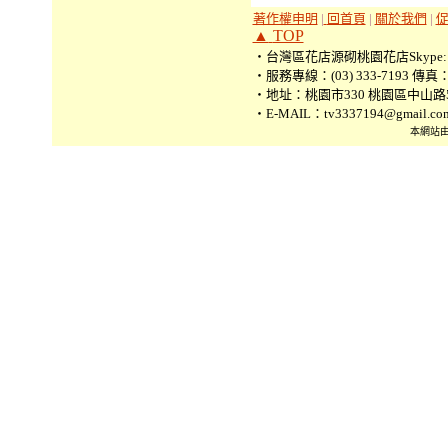
著作權申明
|
回首頁
|
關於我們
|
▲
TOP
‧台灣區花店源砌桃園花店Skype: tv3
‧服務專線：(03) 333-7193 傳真：(0
‧地址：桃園市330 桃園區中山路5
‧E-MAIL：tv3337194@gmail.co
本網站