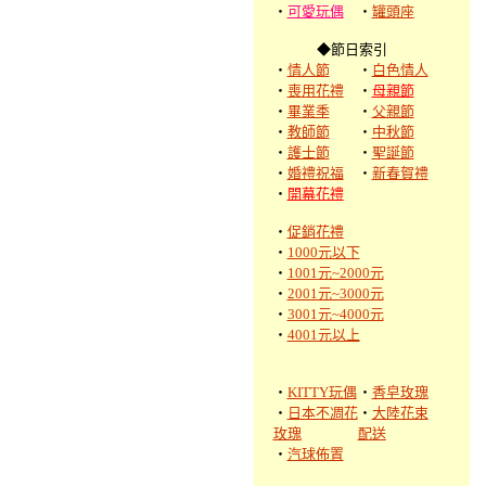
‧
可愛玩偶
‧
罐頭座
◆節日索引
‧
情人節
‧
白色情人
‧
喪用花禮
‧
母親節
‧
畢業季
‧
父親節
‧
教師節
‧
中秋節
‧
護士節
‧
聖誕節
‧
婚禮祝福
‧
新春賀禮
‧
開幕花禮
‧
促銷花禮
‧
1000元以下
‧
1001元~2000元
‧
2001元~3000元
‧
3001元~4000元
‧
4001元以上
‧
KITTY玩偶
‧
香皂玫瑰
‧
日本不凋花
‧
大陸花束
玫瑰
配送
‧
汽球佈置