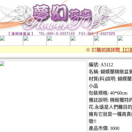
※ 訂購前請詳閱
【訂購
編號: A5112
名稱: 蝴蝶蘭精緻盆
材質(料)說明: 蝴蝶蘭
小品
包裝規格: 40*60cm
備註說明: 精緻獨特
花.永遠是人們矚目的
擁有它就是一種高貴
徵!!
產品市價: 3000