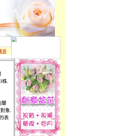
資訊】
※
台灣花店,鮮花送達台灣全國及全球138個國家2000個城
景
3株.
的蘭
對象.
的表