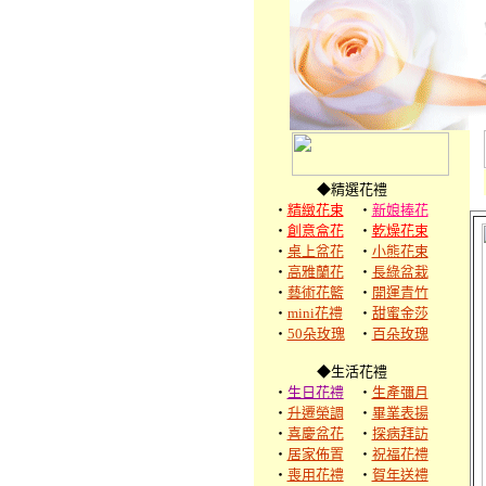
◆精選花禮
‧
精緻花束
‧
新娘捧花
‧
創意盒花
‧
乾燥花束
‧
桌上盆花
‧
小熊花束
‧
高雅蘭花
‧
長綠盆栽
‧
藝術花籃
‧
開運青竹
‧
mini花禮
‧
甜蜜金莎
‧
50朵玫瑰
‧
百朵玫瑰
◆生活花禮
‧
生日花禮
‧
生產彌月
‧
升遷榮調
‧
畢業表揚
‧
喜慶盆花
‧
探病拜訪
‧
居家佈置
‧
祝福花禮
‧
喪用花禮
‧
賀年送禮