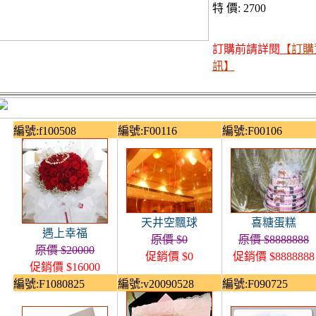
特 價: 2700
訂購前請詳閱
【訂購
訊】
編號:f100508
編號:F00116
編號:F00106
天井空飄球
喜糖蛋糕
遇上幸福
原價 $0
原價 $8888888
原價 $20000
促銷價 $0
促銷價 $8888888
促銷價 $16000
編號:F1080825
編號:v20090528
編號:F090725