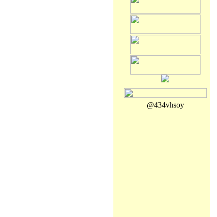
@434vhsoy