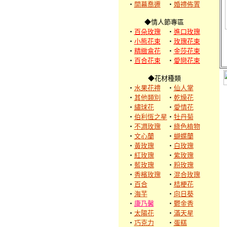
‧
開幕喬遷
‧
婚禮佈置
◆情人節專區
‧
百朵玫瑰
‧
進口玫瑰
‧
小熊花束
‧
玫瑰花束
‧
精緻盒花
‧
金莎花束
‧
百合花束
‧
愛戀花束
◆花材種類
‧
水果花禮
‧
仙人掌
‧
其他類別
‧
乾燥花
‧
繡球花
‧
愛情花
‧
伯利恆之星
‧
牡丹菊
‧
不凋玫瑰
‧
綠色植物
‧
文心蘭
‧
蝴蝶蘭
‧
黃玫瑰
‧
白玫瑰
‧
紅玫瑰
‧
紫玫瑰
‧
藍玫瑰
‧
粉玫瑰
‧
香檳玫瑰
‧
混合玫瑰
‧
百合
‧
桔梗花
‧
海芋
‧
向日葵
‧
康乃馨
‧
鬱金香
‧
太陽花
‧
滿天星
‧
巧克力
‧
蛋糕