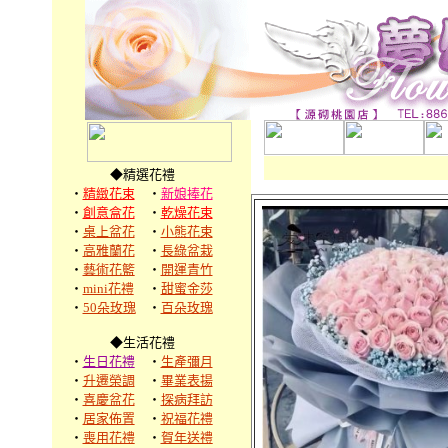
◆精選花禮
‧
精緻花束
‧
新娘捧花
‧
創意盒花
‧
乾燥花束
‧
桌上盆花
‧
小熊花束
‧
高雅蘭花
‧
長綠盆栽
‧
藝術花籃
‧
開運青竹
‧
mini花禮
‧
甜蜜金莎
‧
50朵玫瑰
‧
百朵玫瑰
◆生活花禮
‧
生日花禮
‧
生產彌月
‧
升遷榮調
‧
畢業表揚
‧
喜慶盆花
‧
探病拜訪
‧
居家佈置
‧
祝福花禮
‧
喪用花禮
‧
賀年送禮