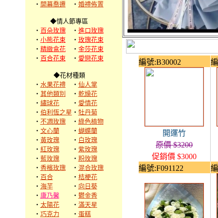
‧
開幕喬遷
‧
婚禮佈置
◆情人節專區
‧
百朵玫瑰
‧
進口玫瑰
‧
小熊花束
‧
玫瑰花束
‧
精緻盒花
‧
金莎花束
‧
百合花束
‧
愛戀花束
編號:B30002
編
◆花材種類
‧
水果花禮
‧
仙人掌
‧
其他類別
‧
乾燥花
‧
繡球花
‧
愛情花
‧
伯利恆之星
‧
牡丹菊
‧
不凋玫瑰
‧
綠色植物
‧
文心蘭
‧
蝴蝶蘭
開運竹
‧
黃玫瑰
‧
白玫瑰
原價 $3200
‧
紅玫瑰
‧
紫玫瑰
促銷價 $3000
‧
藍玫瑰
‧
粉玫瑰
‧
香檳玫瑰
‧
混合玫瑰
編號:F091122
編
‧
百合
‧
桔梗花
‧
海芋
‧
向日葵
‧
康乃馨
‧
鬱金香
‧
太陽花
‧
滿天星
‧
巧克力
‧
蛋糕