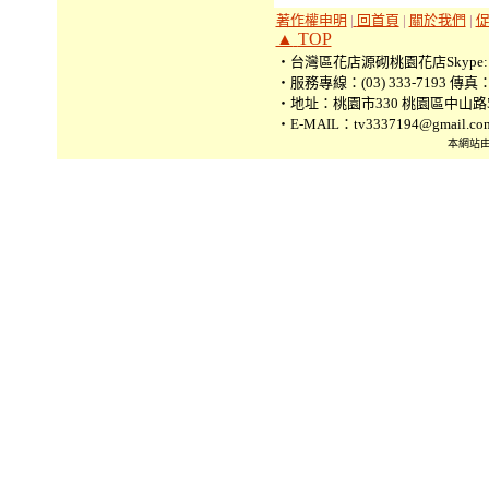
著作權申明
|
回首頁
|
關於我們
|
▲
TOP
‧台灣區花店源砌桃園花店Skype: tv3
‧服務專線：(03) 333-7193 傳真：(0
‧地址：桃園市330 桃園區中山路5
‧E-MAIL：tv3337194@gmail.co
本網站