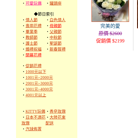
‧
可愛玩偶
‧
罐頭座
◆節日索引
‧
情人節
‧
白色情人
‧
喪用花禮
‧
母親節
完美的愛
‧
畢業季
‧
父親節
原價 $2600
‧
教師節
‧
中秋節
促銷價 $2199
‧
護士節
‧
聖誕節
‧
婚禮祝福
‧
新春賀禮
‧
開幕花禮
‧
促銷花禮
‧
1000元以下
‧
1001元~2000元
‧
2001元~3000元
‧
3001元~4000元
‧
4001元以上
‧
KITTY玩偶
‧
香皂玫瑰
‧
日本不凋花
‧
大陸花束
玫瑰
配送
‧
汽球佈置