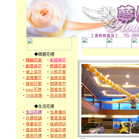
◆精選花禮
‧
精緻花束
‧
新娘捧花
‧
創意盒花
‧
乾燥花束
‧
桌上盆花
‧
小熊花束
‧
高雅蘭花
‧
長綠盆栽
‧
藝術花籃
‧
開運青竹
‧
mini花禮
‧
甜蜜金莎
‧
50朵玫瑰
‧
百朵玫瑰
◆生活花禮
‧
生日花禮
‧
生產彌月
‧
升遷榮調
‧
畢業表揚
‧
喜慶盆花
‧
探病拜訪
‧
居家佈置
‧
祝福花禮
‧
喪用花禮
‧
賀年送禮