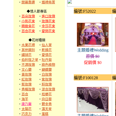
‧
開幕喬遷
‧
婚禮佈置
編號:F52022
編
◆情人節專區
‧
百朵玫瑰
‧
進口玫瑰
‧
小熊花束
‧
玫瑰花束
‧
精緻盒花
‧
金莎花束
‧
百合花束
‧
愛戀花束
◆花材種類
‧
水果花禮
‧
仙人掌
‧
其他類別
‧
乾燥花
主題婚禮Wedding
‧
繡球花
‧
愛情花
原價 $0
‧
伯利恆之星
‧
牡丹菊
促銷價 $0
‧
不凋玫瑰
‧
綠色植物
‧
文心蘭
‧
蝴蝶蘭
‧
黃玫瑰
‧
白玫瑰
編號:F100128
編
‧
紅玫瑰
‧
紫玫瑰
‧
藍玫瑰
‧
粉玫瑰
‧
香檳玫瑰
‧
混合玫瑰
‧
百合
‧
桔梗花
‧
海芋
‧
向日葵
‧
康乃馨
‧
鬱金香
‧
太陽花
‧
滿天星
‧
巧克力
‧
蛋糕
主題婚禮Wedding