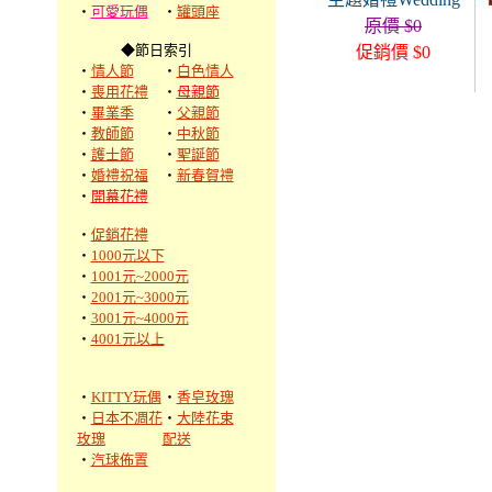
‧
可愛玩偶
‧
罐頭座
原價 $0
◆節日索引
促銷價 $0
‧
情人節
‧
白色情人
‧
喪用花禮
‧
母親節
‧
畢業季
‧
父親節
‧
教師節
‧
中秋節
‧
護士節
‧
聖誕節
‧
婚禮祝福
‧
新春賀禮
‧
開幕花禮
‧
促銷花禮
‧
1000元以下
‧
1001元~2000元
‧
2001元~3000元
‧
3001元~4000元
‧
4001元以上
‧
KITTY玩偶
‧
香皂玫瑰
‧
日本不凋花
‧
大陸花束
玫瑰
配送
‧
汽球佈置