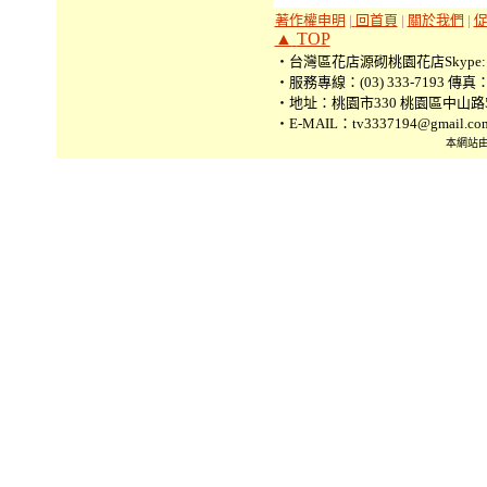
著作權申明
|
回首頁
|
關於我們
|
▲
TOP
‧台灣區花店源砌桃園花店Skype: tv3
‧服務專線：(03) 333-7193 傳真：(0
‧地址：桃園市330 桃園區中山路5
‧E-MAIL：tv3337194@gmail.co
本網站