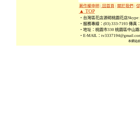
著作權申明
|
回首頁
|
關於我們
|
▲
TOP
‧台灣區花店源砌桃園花店Skype: tv3
‧服務專線：(03) 333-7193 傳真：(0
‧地址：桃園市330 桃園區中山路5
‧E-MAIL：tv3337194@gmail.co
本網站