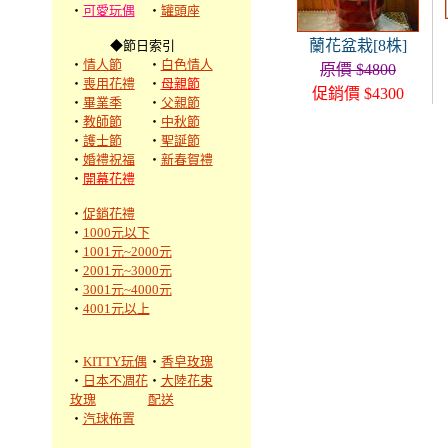
‧
可愛玩偶
‧
罐頭座
蘭花盆栽[8株]
◆節日索引
‧
情人節
‧
白色情人
原價 $4800
‧
喪用花禮
‧
母親節
促銷價 $4300
‧
畢業季
‧
父親節
‧
教師節
‧
中秋節
‧
護士節
‧
聖誕節
‧
婚禮祝福
‧
新春賀禮
‧
開幕花禮
‧
促銷花禮
‧
1000元以下
‧
1001元~2000元
‧
2001元~3000元
‧
3001元~4000元
‧
4001元以上
‧
KITTY玩偶
‧
香皂玫瑰
‧
日本不凋花
‧
大陸花束
玫瑰
配送
‧
汽球佈置