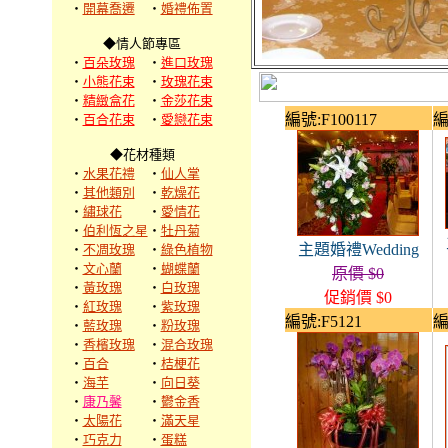
‧
開幕喬遷
‧
婚禮佈置
◆情人節專區
‧
百朵玫瑰
‧
進口玫瑰
‧
小熊花束
‧
玫瑰花束
‧
精緻盒花
‧
金莎花束
編號:F100117
編
‧
百合花束
‧
愛戀花束
◆花材種類
‧
水果花禮
‧
仙人掌
‧
其他類別
‧
乾燥花
‧
繡球花
‧
愛情花
‧
伯利恆之星
‧
牡丹菊
主題婚禮Wedding
‧
不凋玫瑰
‧
綠色植物
‧
文心蘭
‧
蝴蝶蘭
原價 $0
‧
黃玫瑰
‧
白玫瑰
促銷價 $0
‧
紅玫瑰
‧
紫玫瑰
編號:F5121
編
‧
藍玫瑰
‧
粉玫瑰
‧
香檳玫瑰
‧
混合玫瑰
‧
百合
‧
桔梗花
‧
海芋
‧
向日葵
‧
康乃馨
‧
鬱金香
‧
太陽花
‧
滿天星
‧
巧克力
‧
蛋糕