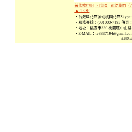
著作權申明
|
回首頁
|
關於我們
|
▲
TOP
‧台灣區花店源砌桃園花店Skype: tv3
‧服務專線：(03) 333-7193 傳真：(0
‧地址：桃園市330 桃園區中山路5
‧E-MAIL：tv3337194@gmail.co
本網站