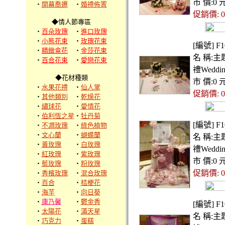
市 價:0 
‧
開幕喬遷
‧
婚禮佈置
促銷價: 0
◆情人節專區
‧
百朵玫瑰
‧
進口玫瑰
‧
小熊花束
‧
玫瑰花束
[編號] F1
‧
精緻盒花
‧
金莎花束
名 稱:主
‧
百合花束
‧
愛戀花束
禮Weddin
◆花材種類
市 價:0 
‧
水果花禮
‧
仙人掌
促銷價: 0
‧
其他類別
‧
乾燥花
‧
繡球花
‧
愛情花
‧
伯利恆之星
‧
牡丹菊
[編號] F1
‧
不凋玫瑰
‧
綠色植物
‧
文心蘭
‧
蝴蝶蘭
名 稱:主
‧
黃玫瑰
‧
白玫瑰
禮Weddin
‧
紅玫瑰
‧
紫玫瑰
市 價:0 
‧
藍玫瑰
‧
粉玫瑰
促銷價: 0
‧
香檳玫瑰
‧
混合玫瑰
‧
百合
‧
桔梗花
‧
海芋
‧
向日葵
‧
康乃馨
‧
鬱金香
[編號] F1
‧
太陽花
‧
滿天星
名 稱:主
‧
巧克力
‧
蛋糕