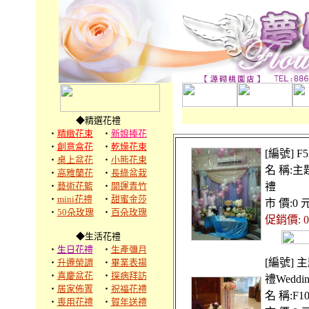
◆精選花禮
‧
精緻花束
‧
新娘捧花
‧
創意盒花
‧
乾燥花束
[編號] F5
‧
桌上盆花
‧
小熊花束
名 稱:主
‧
高雅蘭花
‧
長綠盆栽
‧
藝術花籃
‧
開運青竹
禮
‧
mini花禮
‧
甜蜜金莎
市 價:0 
‧
50朵玫瑰
‧
百朵玫瑰
促銷價: 0
◆生活花禮
‧
生日花禮
‧
生產彌月
[編號] 
‧
升遷榮調
‧
畢業表揚
‧
喜慶盆花
‧
探病拜訪
禮Weddin
‧
居家佈置
‧
祝福花禮
名 稱:F10
‧
喪用花禮
‧
賀年送禮