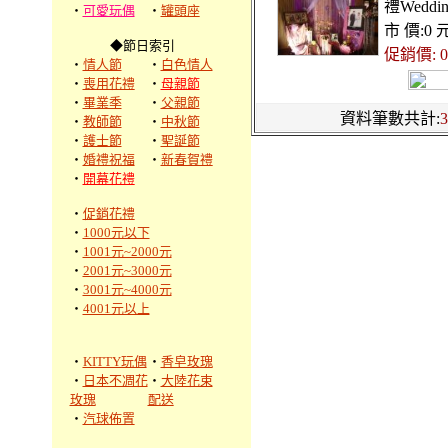
禮Weddin
‧
可愛玩偶
‧
罐頭座
市 價:0 
◆節日索引
促銷價: 0
‧
情人節
‧
白色情人
‧
喪用花禮
‧
母親節
‧
畢業季
‧
父親節
資料筆數共計:
3
‧
教師節
‧
中秋節
‧
護士節
‧
聖誕節
‧
婚禮祝福
‧
新春賀禮
‧
開幕花禮
‧
促銷花禮
‧
1000元以下
‧
1001元~2000元
‧
2001元~3000元
‧
3001元~4000元
‧
4001元以上
‧
KITTY玩偶
‧
香皂玫瑰
‧
日本不凋花
‧
大陸花束
玫瑰
配送
‧
汽球佈置