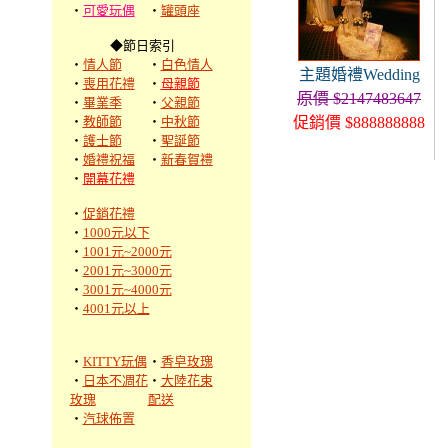
‧
可愛玩偶
‧
罐頭座
◆節日索引
‧
情人節
‧
白色情人
主題婚禮Wedding
‧
喪用花禮
‧
母親節
原價 $2147483647
‧
畢業季
‧
父親節
‧
教師節
‧
中秋節
促銷價 $888888888
‧
護士節
‧
聖誕節
‧
婚禮祝福
‧
新春賀禮
‧
開幕花禮
‧
促銷花禮
‧
1000元以下
‧
1001元~2000元
‧
2001元~3000元
‧
3001元~4000元
‧
4001元以上
‧
KITTY玩偶
‧
香皂玫瑰
‧
日本不凋花
‧
大陸花束
玫瑰
配送
‧
汽球佈置