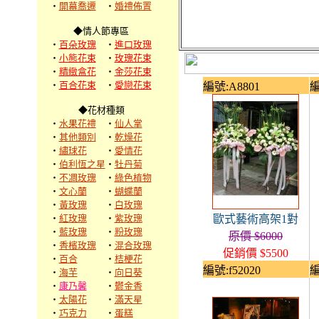
‧
開幕喬遷
‧
婚禮佈置
◆情人節專區
‧
百朵玫瑰
‧
進口玫瑰
‧
小熊花束
‧
玫瑰花束
‧
精緻盒花
‧
金莎花束
‧
百合花束
‧
愛戀花束
編號:A8801
編
◆花材種類
‧
水果花禮
‧
仙人掌
‧
其他類別
‧
乾燥花
‧
繡球花
‧
愛情花
‧
伯利恆之星
‧
牡丹菊
‧
不凋玫瑰
‧
綠色植物
‧
文心蘭
‧
蝴蝶蘭
‧
黃玫瑰
‧
白玫瑰
‧
紅玫瑰
‧
紫玫瑰
歐式藝術高架1對
‧
藍玫瑰
‧
粉玫瑰
原價 $6000
‧
香檳玫瑰
‧
混合玫瑰
促銷價 $5500
‧
百合
‧
桔梗花
編號:f52020
編
‧
海芋
‧
向日葵
‧
康乃馨
‧
鬱金香
‧
太陽花
‧
滿天星
‧
巧克力
‧
蛋糕