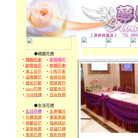
◆精選花禮
‧
精緻花束
‧
新娘捧花
‧
創意盒花
‧
乾燥花束
‧
桌上盆花
‧
小熊花束
‧
高雅蘭花
‧
長綠盆栽
‧
藝術花籃
‧
開運青竹
‧
mini花禮
‧
甜蜜金莎
‧
50朵玫瑰
‧
百朵玫瑰
◆生活花禮
‧
生日花禮
‧
生產彌月
‧
升遷榮調
‧
畢業表揚
‧
喜慶盆花
‧
探病拜訪
‧
居家佈置
‧
祝福花禮
‧
喪用花禮
‧
賀年送禮