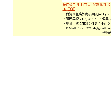
著作權申明
|
回首頁
|
關於我們
|
▲
TOP
‧台灣區花店源砌桃園花店Skype: tv3
‧服務專線：(03) 333-7193 傳真：(0
‧地址：桃園市330 桃園區中山路5
‧E-MAIL：tv3337194@gmail.co
本網站