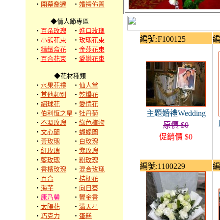
‧
開幕喬遷
‧
婚禮佈置
◆情人節專區
‧
百朵玫瑰
‧
進口玫瑰
編號:F100125
編
‧
小熊花束
‧
玫瑰花束
‧
精緻盒花
‧
金莎花束
‧
百合花束
‧
愛戀花束
◆花材種類
‧
水果花禮
‧
仙人掌
‧
其他類別
‧
乾燥花
‧
繡球花
‧
愛情花
主題婚禮Wedding
‧
伯利恆之星
‧
牡丹菊
‧
不凋玫瑰
‧
綠色植物
原價 $0
‧
文心蘭
‧
蝴蝶蘭
促銷價 $0
‧
黃玫瑰
‧
白玫瑰
‧
紅玫瑰
‧
紫玫瑰
‧
藍玫瑰
‧
粉玫瑰
編號:1100229
編
‧
香檳玫瑰
‧
混合玫瑰
‧
百合
‧
桔梗花
‧
海芋
‧
向日葵
‧
康乃馨
‧
鬱金香
‧
太陽花
‧
滿天星
‧
巧克力
‧
蛋糕