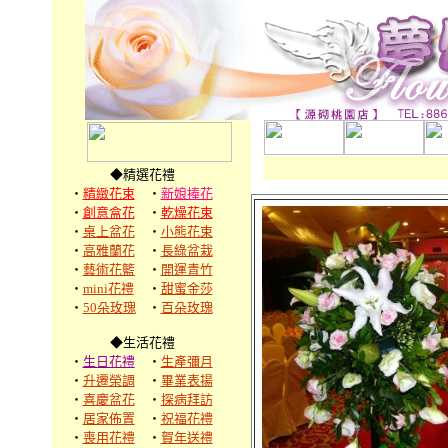
◆精選花禮
‧
精緻花束
‧
新娘捧花
‧
創意盒花
‧
乾燥花束
‧
桌上盆花
‧
小熊花束
‧
高雅蘭花
‧
長綠盆栽
‧
藝術花籃
‧
開運青竹
‧
mini花禮
‧
甜蜜金莎
‧
50朵玫瑰
‧
百朵玫瑰
◆生活花禮
‧
生日花禮
‧
生產彌月
‧
升遷榮調
‧
畢業表揚
‧
喜慶盆花
‧
探病拜訪
‧
居家佈置
‧
祝福花禮
‧
喪用花禮
‧
賀年送禮