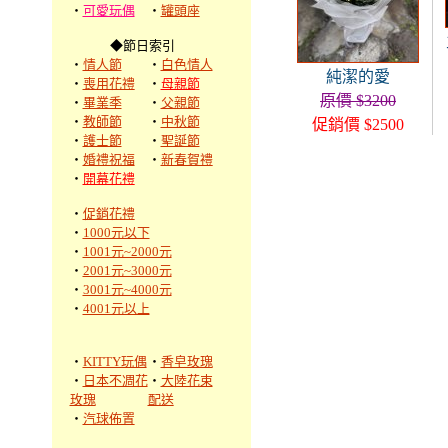
‧
可愛玩偶
‧
罐頭座
◆節日索引
‧
情人節
‧
白色情人
純潔的愛
‧
喪用花禮
‧
母親節
原價 $3200
‧
畢業季
‧
父親節
‧
教師節
‧
中秋節
促銷價 $2500
‧
護士節
‧
聖誕節
‧
婚禮祝福
‧
新春賀禮
‧
開幕花禮
‧
促銷花禮
‧
1000元以下
‧
1001元~2000元
‧
2001元~3000元
‧
3001元~4000元
‧
4001元以上
‧
KITTY玩偶
‧
香皂玫瑰
‧
日本不凋花
‧
大陸花束
玫瑰
配送
‧
汽球佈置