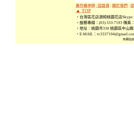
著作權申明
|
回首頁
|
關於我們
|
▲
TOP
‧台灣區花店源砌桃園花店Skype: tv3
‧服務專線：(03) 333-7193 傳真：(0
‧地址：桃園市330 桃園區中山路5
‧E-MAIL：tv3337194@gmail.co
本網站