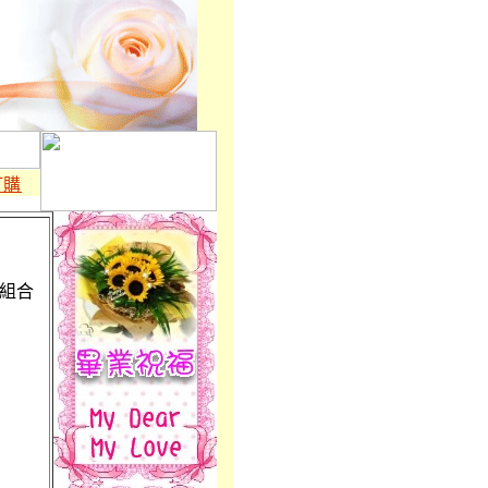
購資訊】
※
台灣花店,鮮花送達台灣全國及全球138個國家2000個
樹組合