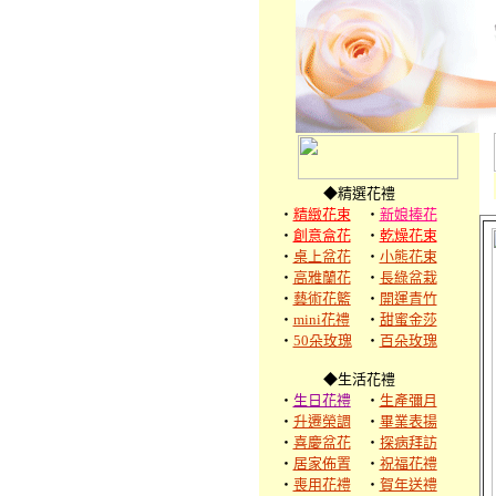
◆精選花禮
‧
精緻花束
‧
新娘捧花
‧
創意盒花
‧
乾燥花束
‧
桌上盆花
‧
小熊花束
‧
高雅蘭花
‧
長綠盆栽
‧
藝術花籃
‧
開運青竹
‧
mini花禮
‧
甜蜜金莎
‧
50朵玫瑰
‧
百朵玫瑰
◆生活花禮
‧
生日花禮
‧
生產彌月
‧
升遷榮調
‧
畢業表揚
‧
喜慶盆花
‧
探病拜訪
‧
居家佈置
‧
祝福花禮
‧
喪用花禮
‧
賀年送禮