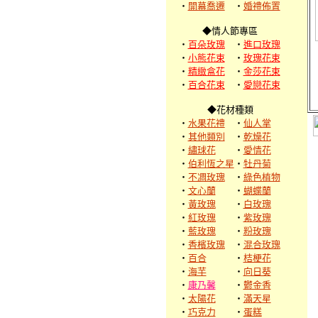
‧
開幕喬遷
‧
婚禮佈置
◆情人節專區
‧
百朵玫瑰
‧
進口玫瑰
‧
小熊花束
‧
玫瑰花束
‧
精緻盒花
‧
金莎花束
‧
百合花束
‧
愛戀花束
◆花材種類
‧
水果花禮
‧
仙人掌
‧
其他類別
‧
乾燥花
‧
繡球花
‧
愛情花
‧
伯利恆之星
‧
牡丹菊
‧
不凋玫瑰
‧
綠色植物
‧
文心蘭
‧
蝴蝶蘭
‧
黃玫瑰
‧
白玫瑰
‧
紅玫瑰
‧
紫玫瑰
‧
藍玫瑰
‧
粉玫瑰
‧
香檳玫瑰
‧
混合玫瑰
‧
百合
‧
桔梗花
‧
海芋
‧
向日葵
‧
康乃馨
‧
鬱金香
‧
太陽花
‧
滿天星
‧
巧克力
‧
蛋糕