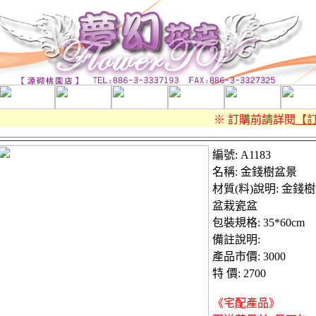
※ 訂購前請詳閱
【訂
編號: A1183
名稱: 金錢樹盆景
材質(料)說明: 金錢
盆栽瓷盆
包裝規格: 35*60cm
備註說明:
產品市價: 3000
特 價: 2700
《宅配產品》