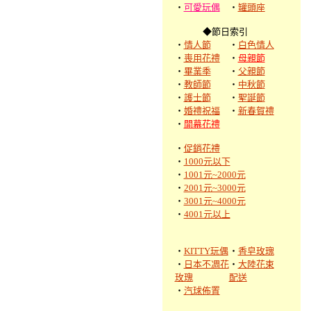
‧
可愛玩偶
‧
罐頭座
◆節日索引
‧
情人節
‧
白色情人
‧
喪用花禮
‧
母親節
‧
畢業季
‧
父親節
‧
教師節
‧
中秋節
‧
護士節
‧
聖誕節
‧
婚禮祝福
‧
新春賀禮
‧
開幕花禮
‧
促銷花禮
‧
1000元以下
‧
1001元~2000元
‧
2001元~3000元
‧
3001元~4000元
‧
4001元以上
‧
KITTY玩偶
‧
香皂玫瑰
‧
日本不凋花
‧
大陸花束
玫瑰
配送
‧
汽球佈置