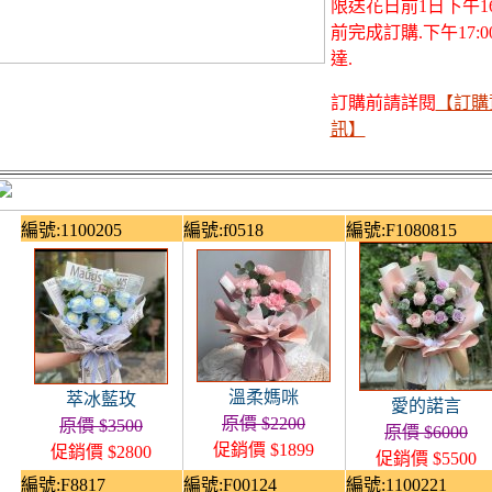
限送花日前1日下午16:
前完成訂購.下午17:0
達.
訂購前請詳閱
【訂購
訊】
編號:1100205
編號:f0518
編號:F1080815
溫柔媽咪
萃冰藍玫
愛的諾言
原價 $2200
原價 $3500
原價 $6000
促銷價 $1899
促銷價 $2800
促銷價 $5500
編號:F8817
編號:F00124
編號:1100221