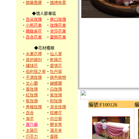
‧
開幕喬遷
‧
婚禮佈置
◆情人節專區
‧
百朵玫瑰
‧
進口玫瑰
‧
小熊花束
‧
玫瑰花束
‧
精緻盒花
‧
金莎花束
‧
百合花束
‧
愛戀花束
◆花材種類
‧
水果花禮
‧
仙人掌
‧
其他類別
‧
乾燥花
‧
繡球花
‧
愛情花
‧
伯利恆之星
‧
牡丹菊
‧
不凋玫瑰
‧
綠色植物
‧
文心蘭
‧
蝴蝶蘭
‧
黃玫瑰
‧
白玫瑰
‧
紅玫瑰
‧
紫玫瑰
‧
藍玫瑰
‧
粉玫瑰
編號:F100126
編
‧
香檳玫瑰
‧
混合玫瑰
‧
百合
‧
桔梗花
‧
海芋
‧
向日葵
‧
康乃馨
‧
鬱金香
‧
太陽花
‧
滿天星
‧
巧克力
‧
蛋糕