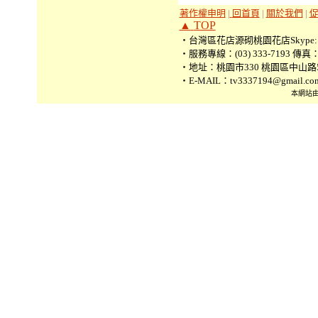
著作權申明
|
回首頁
|
關於我們
|
▲
TOP
‧台灣區花店源砌桃園花店Skype: tv3
‧服務專線：(03) 333-7193 傳真：(0
‧地址：桃園市330 桃園區中山路5
‧E-MAIL：tv3337194@gmail.co
本網站