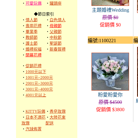
‧
可愛玩偶
‧
罐頭座
主題婚禮Wedding
◆節日索引
原價 $0
‧
情人節
‧
白色情人
促銷價 $0
‧
喪用花禮
‧
母親節
‧
畢業季
‧
父親節
‧
教師節
‧
中秋節
編號:1100221
編
‧
護士節
‧
聖誕節
‧
婚禮祝福
‧
新春賀禮
‧
開幕花禮
‧
促銷花禮
‧
1000元以下
‧
1001元~2000元
‧
2001元~3000元
‧
3001元~4000元
粉愛粉愛你
‧
4001元以上
原價 $4500
促銷價 $3800
‧
KITTY玩偶
‧
香皂玫瑰
‧
日本不凋花
‧
大陸花束
玫瑰
配送
‧
汽球佈置