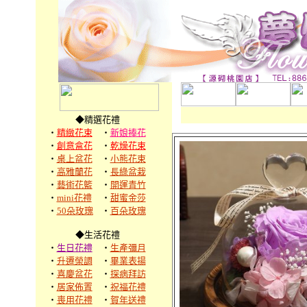
◆精選花禮
‧
精緻花束
‧
新娘捧花
‧
創意盒花
‧
乾燥花束
‧
桌上盆花
‧
小熊花束
‧
高雅蘭花
‧
長綠盆栽
‧
藝術花籃
‧
開運青竹
‧
mini花禮
‧
甜蜜金莎
‧
50朵玫瑰
‧
百朵玫瑰
◆生活花禮
‧
生日花禮
‧
生產彌月
‧
升遷榮調
‧
畢業表揚
‧
喜慶盆花
‧
探病拜訪
‧
居家佈置
‧
祝福花禮
‧
喪用花禮
‧
賀年送禮